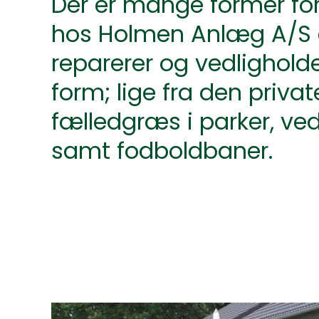
Der er mange former fo
hos Holmen Anlæg A/S 
reparerer og vedligholde
form; lige fra den privat
fælledgræs i parker, ved
samt fodboldbaner.