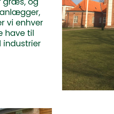
r græs, og
anlægger,
r vi enhver
e have til
 industrier