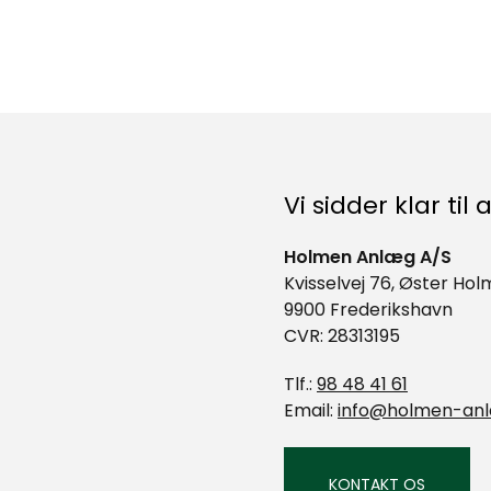
Vi sidder klar ti
Holmen Anlæg A/S
Kvisselvej 76, Øster Ho
9900 Frederikshavn
CVR: 28313195
Tlf.:
98 48 41 61
Email:
info@holmen-anl
KONTAKT OS